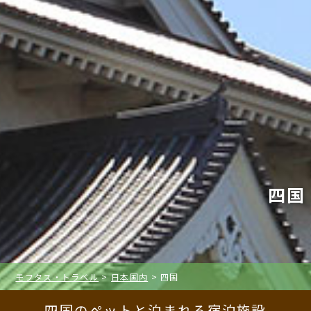
四国
モフタス・トラベル
>
日本国内
>
四国
四国のペットと泊まれる宿泊施設