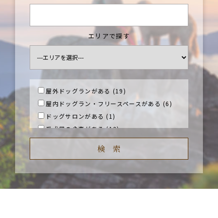
エリアで探す
屋外ドッグランがある (19)
屋内ドッグラン・フリースペースがある (6)
ドッグサロンがある (1)
愛犬用の食事がある (13)
愛犬の宿泊料が無料 (7)
愛犬の一時預かり可 (4)
中型犬可 (18)
大型犬可 (19)
ベストレート保証あり (4)
コテージ・離れ (3)
ラグジュアリー (6)
温泉 (12)
ビーチリゾート (3)
オーシャンビュー (4)
レイクビュー (2)
マウンテンビュー (3)
川沿い (1)