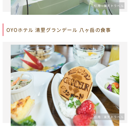
引用：楽天トラベル
OYOホテル 清里グランデール 八ヶ岳の食事
ベル
引用：楽天トラベル