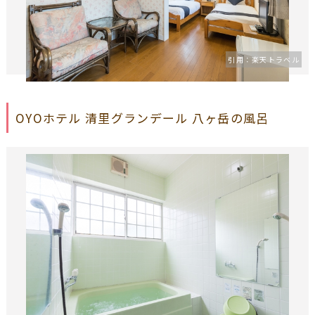
ベル
引用：楽天トラベル
OYOホテル 清里グランデール 八ヶ岳の風呂