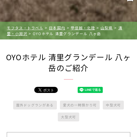
モフタス・トラベル
>
日本国内
>
甲信越・北陸
>
山梨県
>
清
里・小淵沢
>
OYOホテル 清里グランデール 八ヶ岳
OYOホテル 清里グランデール 八ヶ
岳のご紹介
屋外ドッグランがある
愛犬の一時預かり可
中型犬可
大型犬可