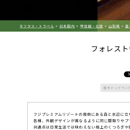
モフタス・トラベル
>
日本国内
>
甲信越・北陸
>
山梨県
>
富
フォレスト
屋外ドッグラン
フジプレミアムリゾートの南側にある森と水辺に立
各棟、外観デザインが異なるように同じ間取りやプ
共通点は日常生活では味わえない極上のくつろぎや